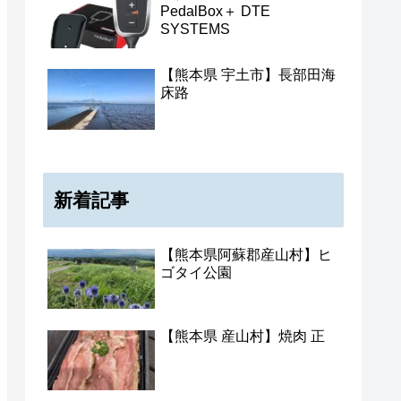
PedalBox＋ DTE
SYSTEMS
【熊本県 宇土市】長部田海
床路
新着記事
【熊本県阿蘇郡産山村】ヒ
ゴタイ公園
【熊本県 産山村】焼肉 正